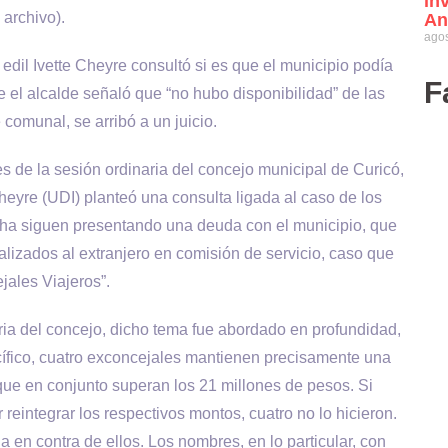
in
 archivo).
An
agos
 edil Ivette Cheyre consultó si es que el municipio podía
F
e el alcalde señaló que “no hubo disponibilidad” de las
 comunal, se arribó a un juicio.
s de la sesión ordinaria del concejo municipal de Curicó,
Cheyre (UDI) planteó una consulta ligada al caso de los
echa siguen presentando una deuda con el municipio, que
alizados al extranjero en comisión de servicio, caso que
jales Viajeros”.
aria del concejo, dicho tema fue abordado en profundidad,
cífico, cuatro exconcejales mantienen precisamente una
que en conjunto superan los 21 millones de pesos. Si
reintegrar los respectivos montos, cuatro no lo hicieron.
en contra de ellos. Los nombres, en lo particular, con