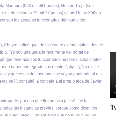
eta Maureira (960 mil 691 pesos); Nelson Trejo (seis
re (siete millones 79 mil 77 pesos) y Luis Rojas Zúñiga
mos son los actuales funcionarios del municipio.
o, Cheyre indicó que, de los cuatro exconcejales, dos de
cipio. “Yo soy una usuaria recurrente del portal de
pé que tenemos dos funcionarios nuestros, a los cuales
r no haber reintegrado sus montos”, dijo. “¿No existe
icial y que estas dos personas se vayan poniendo al día
ración?”, consultó la concejala al propio alcalde Javier
ontraparte, por eso que llegamos a juicio”, fue la
T
 todas las instancias previas, porque como dicen los
e un buen juicio. Con aquellos que no hubo ninguna