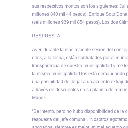
sus respectivos montos son los siguientes: Juli
millones 840 mil 44 pesos), Enrique Soto Donai
(seis millones 939 mil 854 pesos). Los dos últi
RESPUESTA
Ayer, durante la más reciente sesión del concej
ellos, a la fecha, están contratados por el muni
transparencia de nuestra municipalidad y me to
la misma municipalidad los está demandando po
una posibilidad de llegar a un acuerdo extrajud
a través de descuentos en su planilla de remune
Muñoz.
“Se intentó, pero no hubo disponibilidad de la c
respuesta del jefe comunal. “Nosotros agotamos
abogados, siempre es mejor un mal acuerdo qu