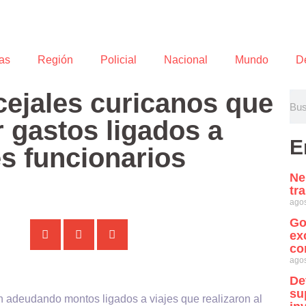
as
Región
Policial
Nacional
Mundo
D
cejales curicanos que
 gastos ligados a
E
es funcionarios
Ne
tr
agos
Go
ex
co
agos
De
su
n adeudando montos ligados a viajes que realizaron al