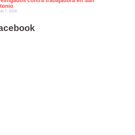
vestigados contra trabajadora en San
tonio
to 7, 2026
acebook