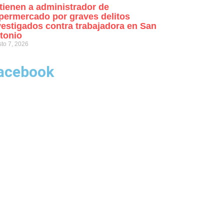
tienen a administrador de
permercado por graves delitos
vestigados contra trabajadora en San
tonio
to 7, 2026
acebook