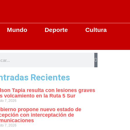
Mundo
Deporte
Cultura
ntradas Recientes
lson Tapia resulta con lesiones graves
as volcamiento en la Ruta 5 Sur
to 7, 2026
bierno propone nuevo estado de
cepción con interceptación de
municaciones
to 7, 2026