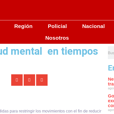
Región
Policial
Nacional
Nosotros
lud mental en tiempos
E
Ne
tr
agos
Go
ex
co
agos
as para restringir los movimientos con el fin de reducir