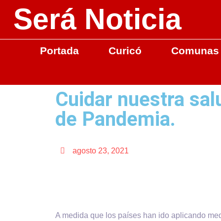
Será Noticia
Portada
Curicó
Comunas
Cuidar nuestra sa
de Pandemia.
agosto 23, 2021
A medida que los países han ido aplicando medid