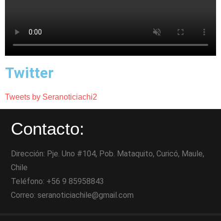
Twitter
Tweets by Seranoticiachi2
Contacto:
Dirección: Pje. Uno #104, Pob. Mataquito, Curicó, Maule,
Chile
Teléfono: +56 9 85958843
Correo: seranoticiachile@gmail.com