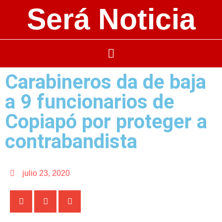
Será Noticia
Carabineros da de baja
a 9 funcionarios de
Copiapó por proteger a
contrabandista
julio 23, 2020