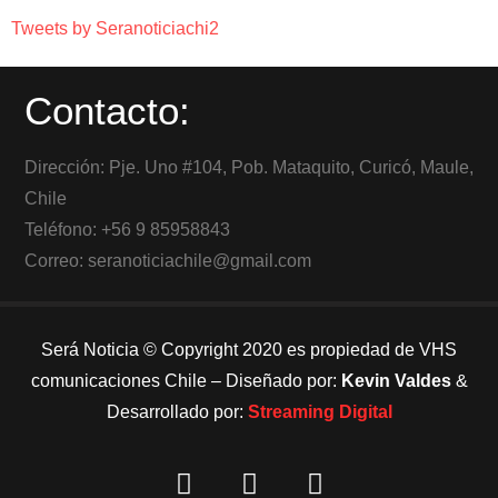
Tweets by Seranoticiachi2
Contacto:
Dirección: Pje. Uno #104, Pob. Mataquito, Curicó, Maule,
Chile
Teléfono: +56 9 85958843
Correo: seranoticiachile@gmail.com
Será Noticia © Copyright 2020 es propiedad de VHS
comunicaciones Chile – Diseñado por:
Kevin Valdes
&
Desarrollado por:
Streaming Digital