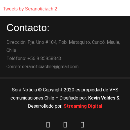
Tweets by Seranoticiachi2
Contacto:
Dirección: Pje. Uno #104, Pob. Mataquito, Curicó, Maule,
Chile
Teléfono: +56 9 85958843
Correo: seranoticiachile@gmail.com
Será Noticia © Copyright 2020 es propiedad de VHS
comunicaciones Chile – Diseñado por:
Kevin Valdes
&
Desarrollado por:
Streaming Digital