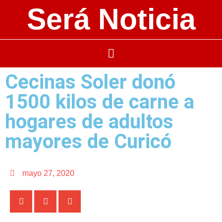
Será Noticia
Cecinas Soler donó
1500 kilos de carne a
hogares de adultos
mayores de Curicó
mayo 27, 2020