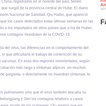
in
 China, registrados en el noreste del país, tienen
An
al que surgió de la provincia central de Hube. El diario
agos
omisión Nacional de Sanidad, Qiu Haibo, que apareció
F
 que los casos detectados estas últimas semanas en las
ás a los importados de otros países que a los de Hubei,
meros contagios mundiales de la COVID-19.
 del virus, las diferencias en el comportamiento del
o que dificultaría el trabajo de contención de su
 y vacunas. En esas dos regiones nororientales, según
ncubación más largo y síntomas atípicos -en muchos
ión de garganta- o directamente no muestran síntomas, lo
es pulmonares sino que el virus también atacaba su
eilongjiang y Jilin los contagios relativos a casos
anos aparte de los pulmones. Qiu agregó que los