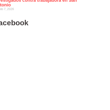
vestigados contra trabajadora en San
tonio
to 7, 2026
acebook