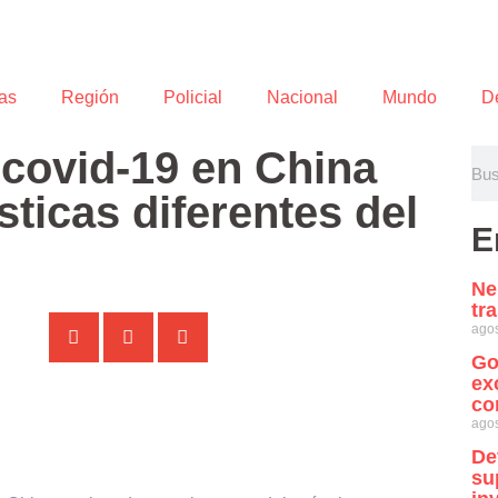
as
Región
Policial
Nacional
Mundo
D
 covid-19 en China
sticas diferentes del
E
Ne
tr
agos
Go
ex
co
agos
De
su