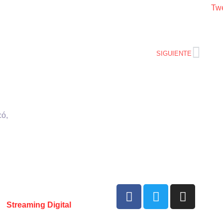
Twe
SIGUIENTE
có,
e VHS comunicaciones Chile –
r:
Streaming Digital