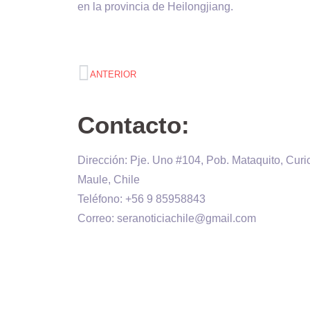
en la provincia de Heilongjiang.
ANTERIOR
Contacto:
Dirección: Pje. Uno #104, Pob. Mataquito, Curi
Maule, Chile
Teléfono: +56 9 85958843
Correo: seranoticiachile@gmail.com
Será Noticia © Copyright 2020 es propiedad d
Diseñado por:
Kevin Valdes
& Desarrollado po