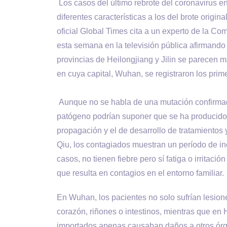
Los casos del último rebrote del coronavirus en
diferentes características a los del brote origin
oficial Global Times cita a un experto de la C
esta semana en la televisión pública afirmando
provincias de Heilongjiang y Jilin se parecen m
en cuya capital, Wuhan, se registraron los pri
Aunque no se habla de una mutación confirmada
patógeno podrían suponer que se ha producido, l
propagación y el de desarrollo de tratamientos
Qiu, los contagiados muestran un período de i
casos, no tienen fiebre pero sí fatiga o irritac
que resulta en contagios en el entorno familiar.
En Wuhan, los pacientes no solo sufrían lesion
corazón, riñones o intestinos, mientras que en H
importados apenas causaban daños a otros órg